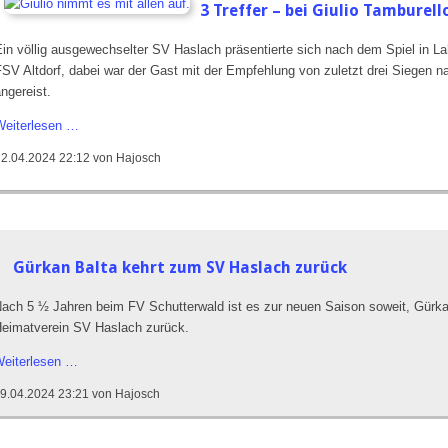
Willstätt
3 Treffer – bei Giulio Tamburel
souverän
Ein völlig ausgewechselter SV Haslach präsentierte sich nach dem Spiel in L
FSV Altdorf, dabei war der Gast mit der Empfehlung von zuletzt drei Siegen 
ngereist.
3
Weiterlesen …
Treffer
22.04.2024 22:12
von Hajosch
–
bei
Giulio
Tamburello
platzt
Gürkan Balta kehrt zum SV Haslach zurück
der
Knoten
ach 5 ½ Jahren beim FV Schutterwald ist es zur neuen Saison soweit, Gürka
eimatverein SV Haslach zurück.
Gürkan
eiterlesen …
Balta
9.04.2024 23:21
von Hajosch
kehrt
zum
SV