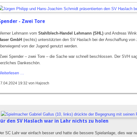
Haslach
zurück
Spender - Zwei Tore
Werner Lehmann vom
Stahlblech-Handel Lehmann (SHL)
und Andreas Winkl
Haser GmbH
(rechts) unterstützten den SV Haslach bei der Anschaffung von 
überwiegend von der Jugend genutzt werden.
Zwei Spender – zwei Tore – die Sache war schnell beschlossen. Der SVH sag
herzliches Dankeschön.
Zwei
Weiterlesen …
Spender
17.04.2024 19:32
von Hajosch
-
Zwei
Tore
Für den SV Haslach war in Lahr nichts zu holen
er SC Lahr war einfach besser und hatte die bessere Spielanlage, dies war n