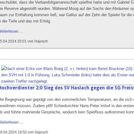
eschuldet, dass die Verbandsligamannschaft spielfrei hatte und mit Gabriel 
ie Reserve abgestellt wurden. Während Moog auf der Sechs den Abräumer sp
aum zur Entfaltung kommen ließ, war Gallus auf der Zehn der Spieler für di
n die Tiefe und das mit Erfolg.
Für
eiterlesen …
den
5.04.2024 20:01
von Hajosch
SV
Haslach
war
in
Lahr
nichts
zu
Hochverdienter 2:0 Sieg des SV Haslach gegen die SG Freis
holen
Die Begegnung war geprägt von den sommerlichen Temperaturen, an die sich d
gewöhnen müssen. Zudem pfiff Schiedsrichter Hans-Peter Imhof in den ersten 
ab und führte mahnende Gespräche, wodurch kein Spielfluss aufkommen konn
Hochverdienter
Weiterlesen …
2:0
08.04.2024 18:50
von Hajosch