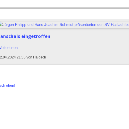
Sieg
des
SV
Haslach
gegen
die
Fanschals eingetroffen
SG
Freistett
Neue
eiterlesen …
Fanschals
2.04.2024 21:35
von Hajosch
eingetroffen
ach oben]