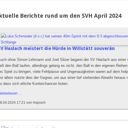
ktuelle Berichte rund um den SVH April 2024
SV Haslach meistert die Hürde in Willstätt souverän
uch ohne Simon Lehmann und Joel Silzer begann der SV Haslach aus einer 
ieß den Ball laufen, allerdings gelang es nicht, den Ball in den eigenen Reihe
ns Spiel zu bringen, viele Fehlpässe und Ungenauigkeiten waren auf dem hol
or allem nutzte dies der Gegner, um aus einer tief stehenden Abwehr heraus m
o dass sich etliche Konterchancen boten.
SV
eiterlesen …
Haslach
8.04.2024 17:21
von Hajosch
meistert
die
Hürde
in