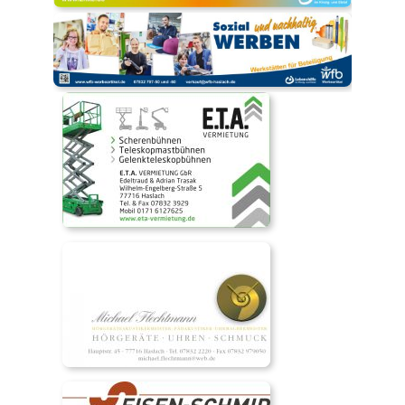
Das SVH Lied
Das SVH Mag und Team
SVH Legenden
Sponsoren
Mitgliedschaft
Satzung
SVH Jugendkonzept
Abteilungen
Aktive
Jugend
Alte Herren
Schiedsrichter
Badminton