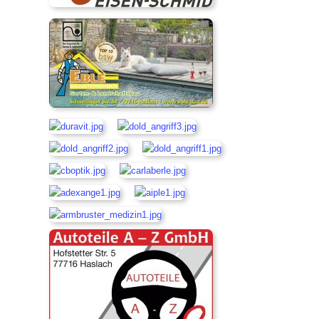
Laufgruppe
SVH Reisegruppe
Projekte
Stadionsanierung 2020
Kunstrasen 2010
Events
Erfolge
Silvester-Cup